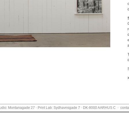
o
r
S
tudio: Montanagade 27 · Print Lab: Sydhavnsgade 7 · DK-8000 AARHUS C · conta