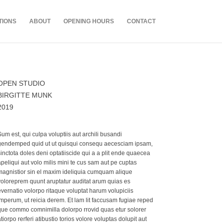
TIONS
ABOUT
OPENING HOURS
CONTACT
OPEN STUDIO
BIRGITTE MUNK
2019
um est, qui culpa voluptiis aut archili busandi
gendemped quid ut ut quisqui consequ aecesciam ipsam,
inctota doles deni optatiiscide qui a a plit ende quaecea
peliqui aut volo milis mini te cus sam aut pe cuptas
magnistior sin el maxim ideliquia cumquam alique
voloreprem quunt aruptatur auditat arum quias es
vernatio volorpo ritaque voluptat harum volupiciis
imperum, ut reicia derem. Et lam lit faccusam fugiae reped
que commo comnimilla dolorpo rrovid quas etur solorer
tiorpo rerferi atibustio torios volore voluptas dolupit aut