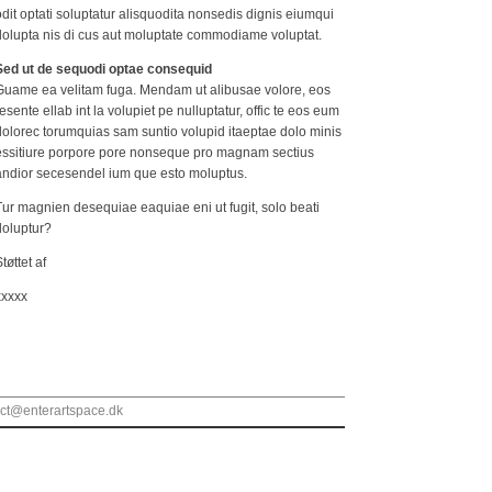
dit optati soluptatur alisquodita nonsedis dignis eiumqui
dolupta nis di cus aut moluptate commodiame voluptat.
Sed ut de sequodi optae consequid
Guame ea velitam fuga. Mendam ut alibusae volore, eos
esente ellab int la volupiet pe nulluptatur, offic te eos eum
dolorec torumquias sam suntio volupid itaeptae dolo minis
essitiure porpore pore nonseque pro magnam sectius
andior secesendel ium que esto moluptus.
Tur magnien desequiae eaquiae eni ut fugit, solo beati
doluptur?
tøttet af
xxxxx
ct@enterartspace.dk