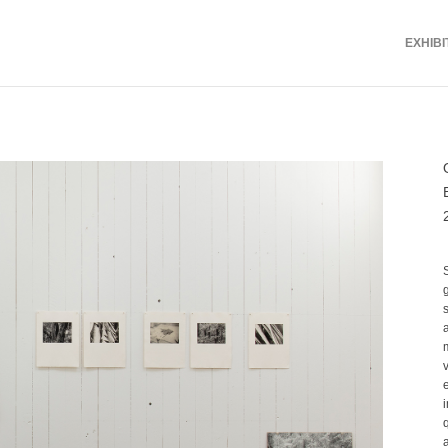
EXHIBI
S
s
a
e
a