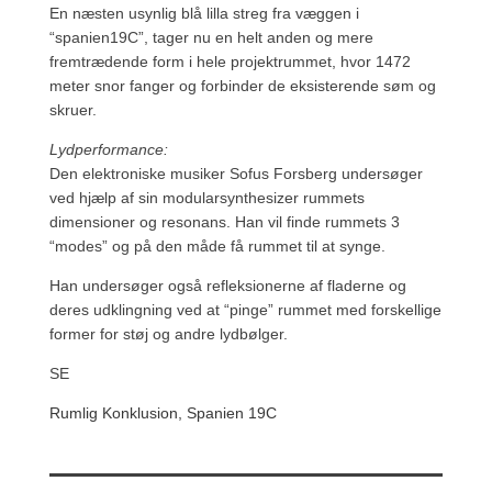
En næsten usynlig blå lilla streg fra væggen i
“spanien19C”, tager nu en helt anden og mere
fremtrædende form i hele projektrummet, hvor 1472
meter snor fanger og forbinder de eksisterende søm og
skruer.
Lydperformance:
Den elektroniske musiker Sofus Forsberg undersøger
ved hjælp af sin modularsynthesizer rummets
dimensioner og resonans. Han vil finde rummets 3
“modes” og på den måde få rummet til at synge.
Han undersøger også refleksionerne af fladerne og
deres udklingning ved at “pinge” rummet med forskellige
former for støj og andre lydbølger.
SE
Rumlig Konklusion, Spanien 19C