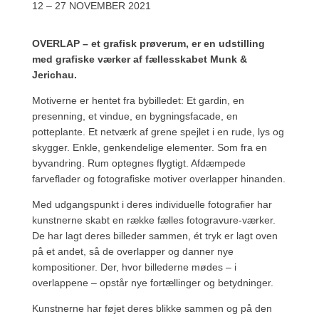
12 – 27 NOVEMBER 2021
OVERLAP – et grafisk prøverum, er en udstilling
med grafiske værker af fællesskabet Munk &
Jerichau.
Motiverne er hentet fra bybilledet: Et gardin, en
presenning, et vindue, en bygningsfacade, en
potteplante. Et netværk af grene spejlet i en rude, lys og
skygger. Enkle, genkendelige elementer. Som fra en
byvandring. Rum optegnes flygtigt. Afdæmpede
farveflader og fotografiske motiver overlapper hinanden.
Med udgangspunkt i deres individuelle fotografier har
kunstnerne skabt en række fælles fotogravure-­værker.
De har lagt deres billeder sammen, ét tryk er lagt oven
på et andet, så de overlapper og danner nye
kompositioner. Der, hvor billederne mødes – i
overlappene – opstår nye fortællinger og betydninger.
Kunstnerne har føjet deres blikke sammen og på den